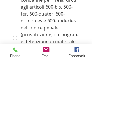
condanne per i reati di cui
agli articoli 600-bis, 600-
ter, 600-quater, 600-
quinquies e 600-undecies
del codice penale
(prostituzione, pornografia
e detenzione di materiale
pornografico minorile,
sfruttamento della
Phone
Email
Facebook
prostituzione e
adescamento di minori) né
sanzioni interdittive a
contatti con minori.
Di AVER riportato
condanne per i reati di cui
agli articoli 600-bis, 600-
ter, 600-quater, 600-
quinquies e 600-undecies
del codice penale