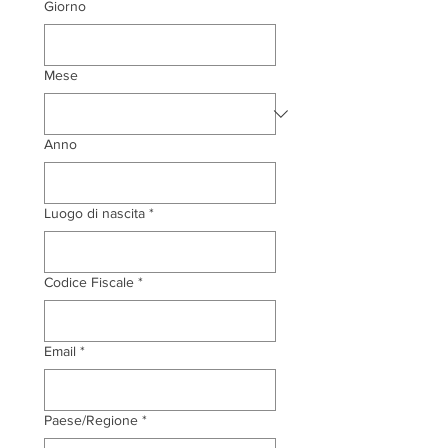
Giorno
Mese
Anno
Luogo di nascita
*
Codice Fiscale
*
Email
*
Indirizzo su più righe
Paese/Regione
*